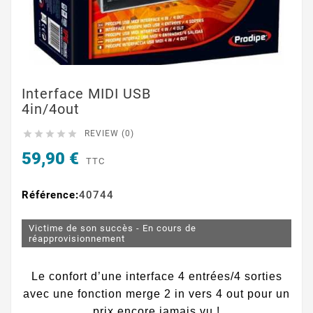
Interface MIDI USB
4in/4out





REVIEW (0)
59,90 €
TTC
Référence:
40744
Victime de son succès - En cours de
réapprovisionnement
Le confort d’une interface 4 entrées/4 sorties
avec une fonction merge 2 in vers 4 out pour un
prix encore jamais vu !