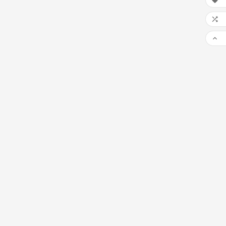


