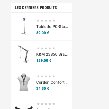
LES DERNIERS PRODUITS





Tablette PC-Stativ K&M 19793
Prix
89,00 €





K&M 23850 Bras Articulé Pour Studio Ou Radio
Prix
129,00 €





Cordon Confort Sax -S10SH Mousqueton - Adultes
Prix
34,50 €




