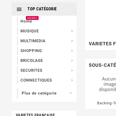

TOP CATÉGORIE
ACCEUIL
Home
MUSIQUE

MULTIMEDIA

VARIETES 
SHOPPING

BRICOLAGE

SOUS-CATÉ
SECURITES

CONNECTIQUES

Plus de catégorie

Backing-T
VARIETES FRANCAISE