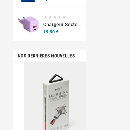





Chargeur Secteur Rapide USB-A 18W QC / USB-C 30W PD Compact GaN
Prix
19,50 €
NOS DERNIÈRES NOUVELLES
sept.
19,
Krav-Maga Mar
Jean-Emmanuel Em
figure important
développemen
démocratisation d
en Martin