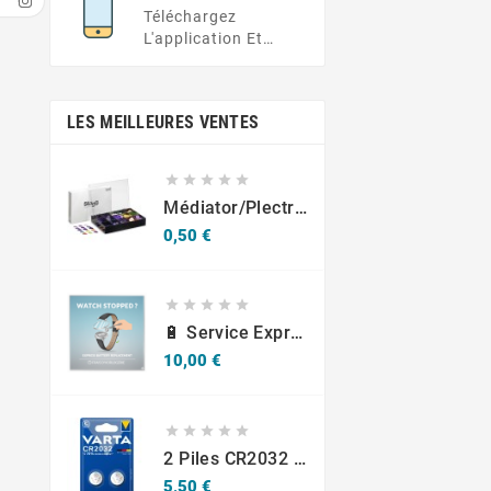
Demande Ici
Déplacement
Téléchargez
L'application Et
Obtenez Des Offres
Exclusives À Portée
De Main
LES MEILLEURES VENTES





Médiator/plectre En Nylon S, Ruby S Ou Touch L - STAGG PBOX10
Prix
0,50 €





🔋 Service Express : Remplacement De Piles D'Horlogerie
Prix
10,00 €





2 Piles CR2032 Varta Bouton Lithium 3V
Prix
5,50 €