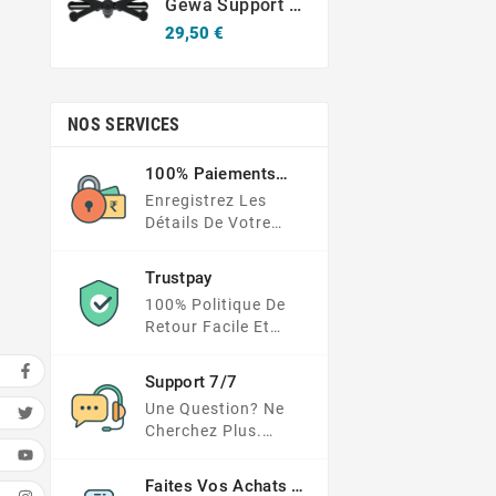
Gewa Support Pour Tablette Universel 10.1-14"
Prix
29,50 €
NOS SERVICES
100% Paiements
Sécurisés
Enregistrez Les
Détails De Votre
Carte Dans Un
Endroit Beaucoup
Trustpay
Plus Sécurisé
100% Politique De
Retour Facile Et
Protection Des
Paiements
Support 7/7
Une Question? Ne
Cherchez Plus.
Consultez Notre FAQ
Ou Envoyez Votre
Faites Vos Achats En