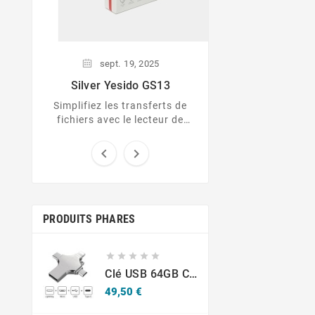
sept.
19,
2025
Silver Yesido GS13
Simplifiez les transferts de
fichiers avec le lecteur de
cartes 3-en-1 Silver Yesido
GS13 !


PRODUITS PHARES





Clé USB 64GB Compatible Lightning/Type-C/Micro USB
Prix
49,50 €