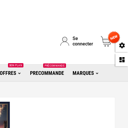
Se
0
connecter
se
da
BON PLAN
PRÉCOMMANDE
OFFRES
PRECOMMANDE
MARQUES