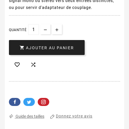
signal mono ou stéréo vers deux entrées distinctes,
ou pour servir d'adaptateur de couplage.
QUANTITÉ

AJOUTER AU PANIER


Donnez votre avis
Guide des tailles