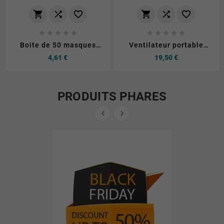
















Boite de 50 masques
Ventilateur portable
Bleu
Usams LU01 2000mAh
Prix
Prix
4,61 €
19,50 €
Blanc
PRODUITS PHARES

