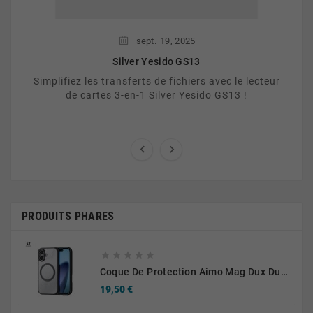
sept.
19,
2025
Silver Yesido GS13
Simplifiez les transferts de fichiers avec le lecteur
de cartes 3-en-1 Silver Yesido GS13 !


PRODUITS PHARES





Coque De Protection Aimo Mag Dux Ducis Pour Apple IPhone 17 Noir
Prix
19,50 €