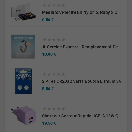





Médiator/plectre En Nylon S, Ruby S Ou Touch L - STAGG PBOX10
Prix
0,50 €





🔋 Service Express : Remplacement De Piles D'Horlogerie
Prix
10,00 €





2 Piles CR2032 Varta Bouton Lithium 3V
Prix
5,50 €





Chargeur Secteur Rapide USB-A 18W QC / USB-C 30W PD Compact GaN
Prix
19,50 €