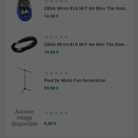





Câble Micro XLR M/F 6m Bleu The Sssnake SM6BL
Prix
14,90 €





Câble Micro XLR M/F 6m Noir The Sssnake SM6BK
Prix
14,90 €





Pied De Micro Fun Generation
Prix
29,90 €





Prix
0,00 €