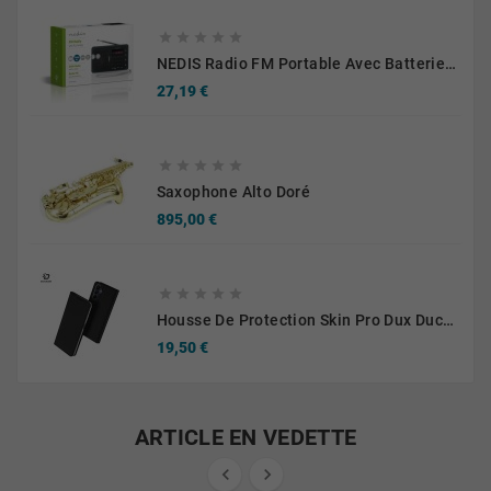





NEDIS Radio FM Portable Avec Batterie Rechargeable
Prix
27,19 €





Saxophone Alto Doré
Prix
895,00 €





Housse De Protection Skin Pro Dux Ducis Pour Samsung Galaxy A16 5G A166/Galaxy A16 4G A165 Noir
Prix
19,50 €
ARTICLE EN VEDETTE

