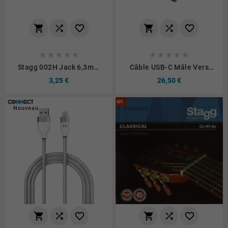
















Stagg 002H Jack 6,3mm
Câble USB-C Mâle Vers
Mono
HDMI Mâle 4K (60Hz) 2m
3,25 €
26,50 €
Nouveau
Nouveau





