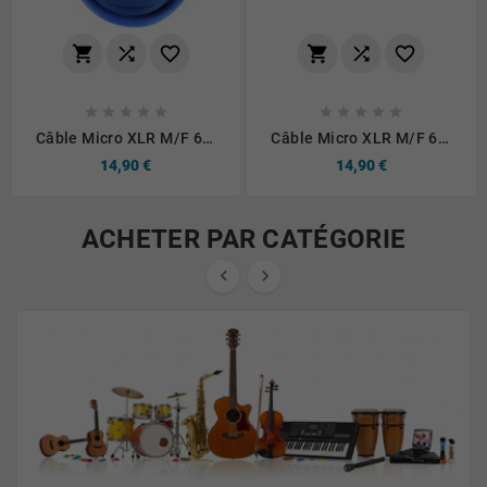
















Câble Micro XLR M/F 6m
Câble Micro XLR M/F 6m
Bleu The Sssnake SM6BL
Noir The Sssnake SM6BK
14,90 €
14,90 €
ACHETER PAR CATÉGORIE

