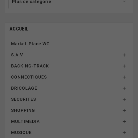
Plus de catégorie

ACCUEIL
Market-Place WG
S.A.V

BACKING-TRACK

CONNECTIQUES

BRICOLAGE

SECURITES

SHOPPING

MULTIMEDIA

MUSIQUE
