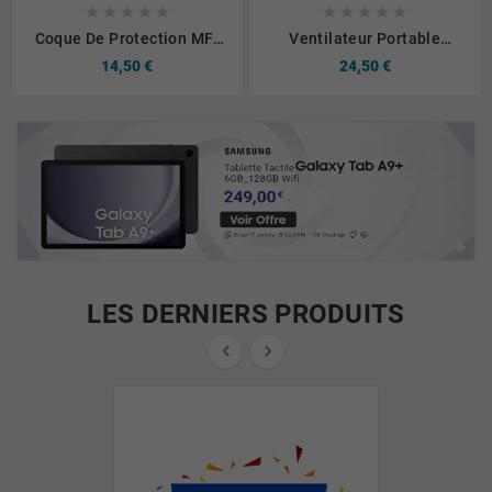










Coque De Protection MF-
Ventilateur Portable
006 MagSafe PROTECT
Usams ZB289 Pour
14,50 €
24,50 €
Pour Apple IPhone 17 Pro
Poussette 2000 MAh
Bleu Marine
Blanc
LES DERNIERS PRODUITS

