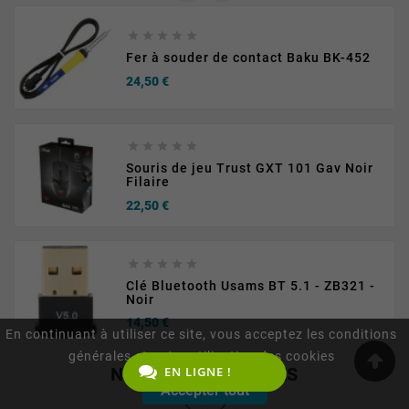





Fer à souder de contact Baku BK-452
Prix
24,50 €





Souris de jeu Trust GXT 101 Gav Noir
Filaire
Prix
22,50 €





Clé Bluetooth Usams BT 5.1 - ZB321 -
Noir
Prix
14,50 €
En continuant à utiliser ce site, vous acceptez les conditions
générales et notre utilisation des cookies
NOUVEAUX ARTICLES
EN LIGNE !
Accepter tout

