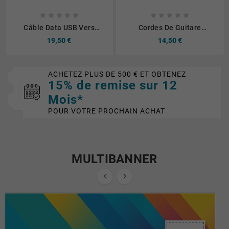










Câble Data USB Vers
Cordes De Guitare
Lightning CONNECT MC-
Classique Haute Tension
19,50 €
14,50 €
CLB8 Nylon Tressé 12W
Stagg CL-HT- AL
(2m) Blanc
ACHETEZ PLUS DE 500 € ET OBTENEZ
15% de remise sur 12
Mois*
POUR VOTRE PROCHAIN ACHAT
MULTIBANNER

