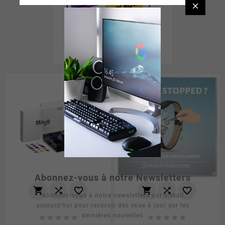

Nouveau
Abonnez-vous à notre Newsletters






Abonnez-vous à notre newsletters par e-mail
aujourd'hui pour recevoir des mise à jour sur les
dernières nouvelles









