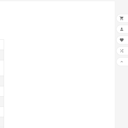




