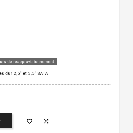
ours de réapprovisionnement
 dur 2,5'' et 3,5'' SATA


R