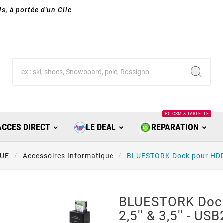
s, à portée d'un Clic
PC GSM & TABLETTE
ACCES DIRECT
LE DEAL
REPARATION
QUE
Accessoires Informatique
BLUESTORK Dock pour HDD S
BLUESTORK Doc
2,5'' & 3,5'' - U