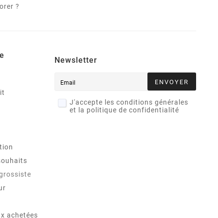
orer ?
e
Newsletter
ENVOYER
it
J'accepte les conditions générales
et la politique de confidentialité
tion
souhaits
 grossiste
ur
x achetées