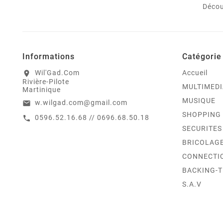
Décou
Informations
Catégorie
Wil'Gad.Com
Accueil
location_on
Rivière-Pilote
MULTIMEDI
Martinique
MUSIQUE
w.wilgad.com@gmail.com
email
SHOPPING
0596.52.16.68 // 0696.68.50.18
call
SECURITES
BRICOLAG
CONNECTI
BACKING-
S.A.V