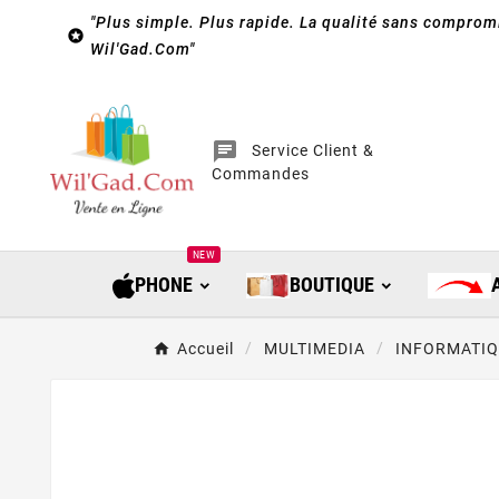
"Plus simple. Plus rapide. La qualité sans compromi

Wil'Gad.Com"
chat
Service Client &
Commandes
NEW
PHONE
BOUTIQUE
Accueil
MULTIMEDIA
INFORMATI