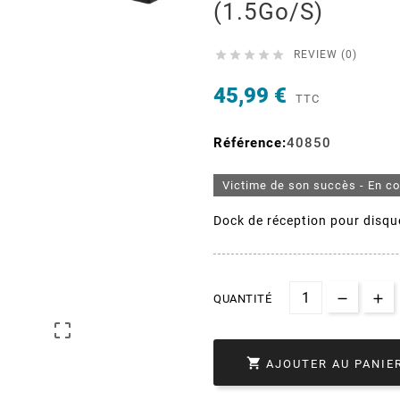
(1.5Go/s)





REVIEW (0)
45,99 €
TTC
Référence:
40850
Victime de son succès - En c
Dock de réception pour disques
QUANTITÉ


AJOUTER AU PANIE