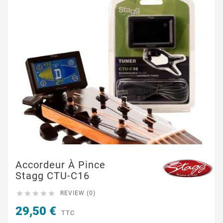
Accordeur À Pince
Stagg CTU-C16





REVIEW (0)
29,50 €
TTC