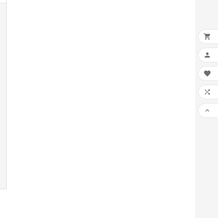




