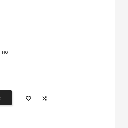
O HQ


R