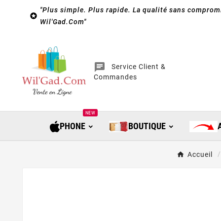
"Plus simple. Plus rapide. La qualité sans compromi

Wil'Gad.Com"
chat
Service Client &
Commandes
NEW
PHONE
BOUTIQUE
Accueil