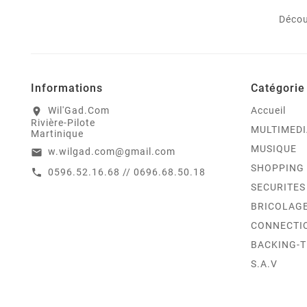
Décou
Informations
Catégorie
Wil'Gad.Com
Accueil
location_on
Rivière-Pilote
MULTIMEDI
Martinique
MUSIQUE
w.wilgad.com@gmail.com
email
SHOPPING
0596.52.16.68 // 0696.68.50.18
call
SECURITES
BRICOLAG
CONNECTI
BACKING-
S.A.V