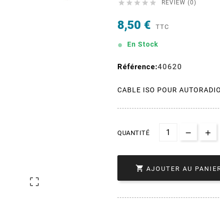





REVIEW (0)
8,50 €
TTC
En Stock
Référence:
40620
CABLE ISO POUR AUTORADI
QUANTITÉ

AJOUTER AU PANIE
