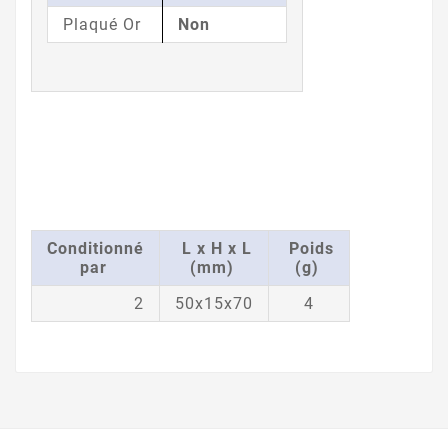
Plaqué Or
Non
Conditionné
L x H x L
Poids
par
(mm)
(g)
2
50x15x70
4