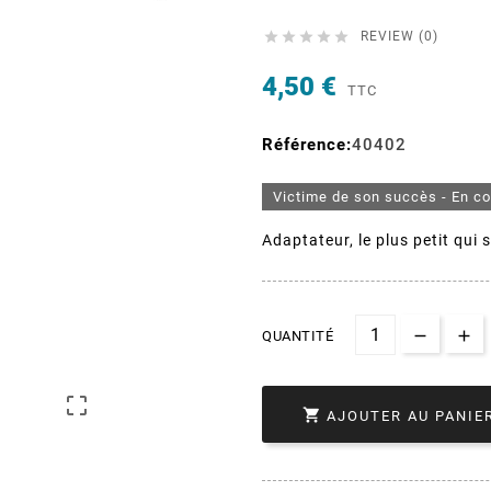





REVIEW (0)
4,50 €
TTC
Référence:
40402
Victime de son succès - En c
Adaptateur, le plus petit qui s
QUANTITÉ


AJOUTER AU PANIE