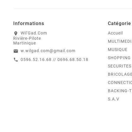
Informations
Catégorie
Wil'Gad.Com
Accueil
location_on
Rivière-Pilote
MULTIMEDI
Martinique
MUSIQUE
w.wilgad.com@gmail.com
email
SHOPPING
0596.52.16.68 // 0696.68.50.18
call
SECURITES
BRICOLAG
CONNECTI
BACKING-
S.A.V