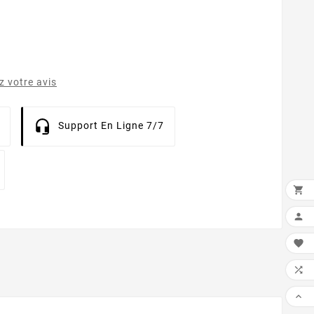
 votre avis
Support En Ligne 7/7




