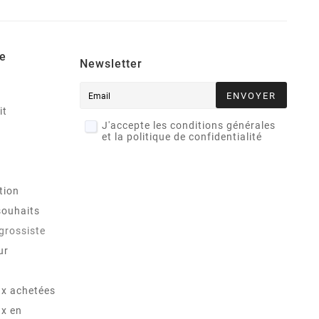
e
Newsletter
ENVOYER
it
J'accepte les conditions générales
et la politique de confidentialité
tion
souhaits
 grossiste
ur
x achetées
x en