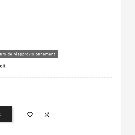
ours de réapprovisionnement
oit


R