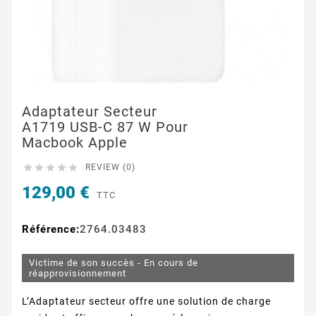
Adaptateur Secteur
A1719 USB-C 87 W Pour
Macbook Apple





REVIEW (0)
129,00 €
TTC
Référence:
2764.03483
Victime de son succès - En cours de
réapprovisionnement
L’Adaptateur secteur offre une solution de charge