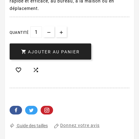
rapide et efficace, au bureau, à la maison ou en
déplacement.
QUANTITÉ

AJOUTER AU PANIER


Donnez votre avis
Guide des tailles