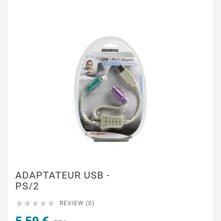
ADAPTATEUR USB -
PS/2





REVIEW (0)