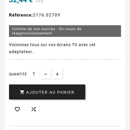
32,44 €
TTC
Référence:
2176.02709
Victime de son succès - En cours de
réapprovisionnement
Visionnez tous sur vos écrans TV avec cet
adaptateur..
QUANTITÉ

AJOUTER AU PANIER

