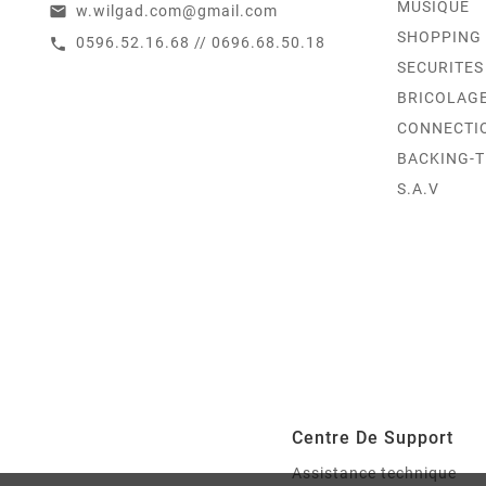
MUSIQUE
w.wilgad.com@gmail.com
email
SHOPPING
0596.52.16.68 // 0696.68.50.18
call
SECURITES
BRICOLAG
CONNECTI
BACKING-
S.A.V
Centre De Support
Assistance technique