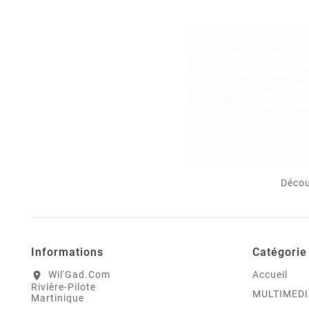
Décou
Informations
Catégorie
Wil'Gad.Com
Accueil
location_on
Rivière-Pilote
MULTIMEDI
Martinique