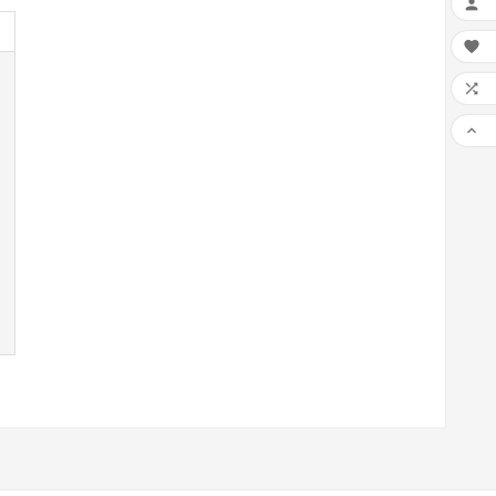



