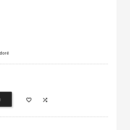
 doré


R