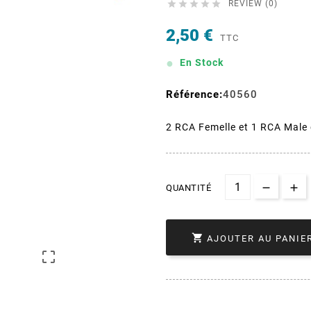





REVIEW (0)
2,50 €
TTC
En Stock
Référence:
40560
2 RCA Femelle et 1 RCA Male
QUANTITÉ

AJOUTER AU PANIE
