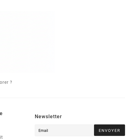
orer ?
e
Newsletter
ENVOYER
it