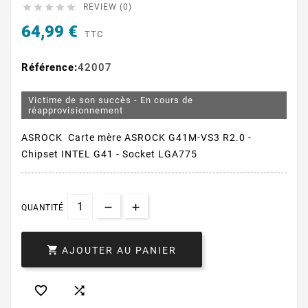





REVIEW (0)
64,99 €
TTC
Référence:
42007
Victime de son succès - En cours de
réapprovisionnement
ASROCK Carte mère ASROCK G41M-VS3 R2.0 -
Chipset INTEL G41 - Socket LGA775
QUANTITÉ

AJOUTER AU PANIER

