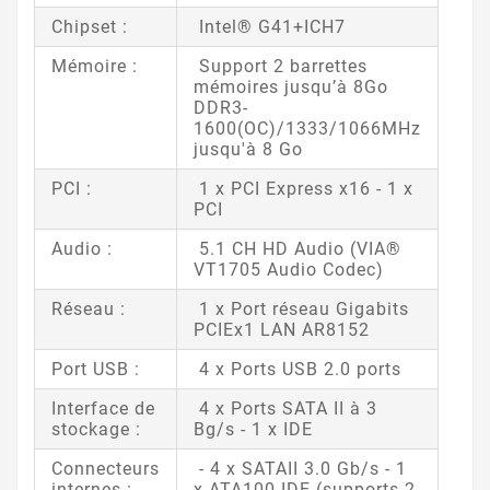
Chipset :
Intel® G41+ICH7
Mémoire :
Support 2 barrettes
mémoires jusqu’à 8Go
DDR3-
1600(OC)/1333/1066MHz
jusqu'à 8 Go
PCI :
1 x PCI Express x16 - 1 x
PCI
Audio :
5.1 CH HD Audio (VIA®
VT1705 Audio Codec)
Réseau :
1 x Port réseau Gigabits
PCIEx1 LAN AR8152
Port USB :
4 x Ports USB 2.0 ports
Interface de
4 x Ports SATA II à 3
stockage :
Bg/s - 1 x IDE
Connecteurs
- 4 x SATAII 3.0 Gb/s - 1
internes :
x ATA100 IDE (supports 2