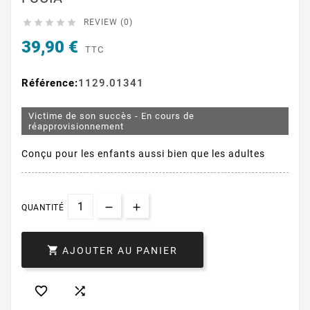





REVIEW (0)
39,90 €
TTC
Référence:
1129.01341
Victime de son succès - En cours de
réapprovisionnement
Conçu pour les enfants aussi bien que les adultes
QUANTITÉ

AJOUTER AU PANIER

