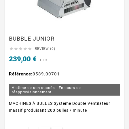
BUBBLE JUNIOR





REVIEW (0)
239,00 €
TTC
Référence:
0589.00701
Victime de son succès - En cours de
réapprovisionnement
MACHINES À BULLES Système Double Ventilateur
massif produisant 200 bulles / minute