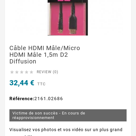
Câble HDMI Mâle/micro
HDMI Mâle 1,5m D2
Diffusion





REVIEW (0)
32,44 €
TTC
Référence:
2161.02686
Victime de son succès - En cours de
réapprovisionnement
Visualisez vos photos et vos vidéo sur un plus grand