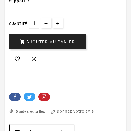
support !!!
QUANTITÉ

AJOUTER AU PANIER


Donnez votre avis
Guide des tailles