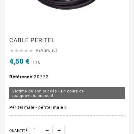
CABLE PERITEL





REVIEW (0)
4,50 €
TTC
Référence:
20772
Victime de son succès - En cours de
réapprovisionnement
Péritel mâle - péritel mâle 2
QUANTITÉ