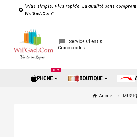
"Plus simple. Plus rapide. La qualité sans compromi

Wil'Gad.Com"
chat
Service Client &
Commandes
NEW
PHONE
BOUTIQUE
Accueil
MUSI