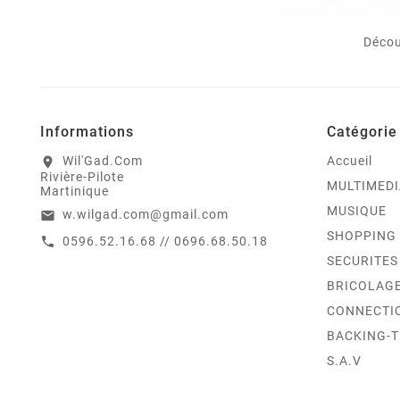
Décou
Informations
Catégorie
Wil'Gad.Com
Accueil
location_on
Rivière-Pilote
MULTIMEDI
Martinique
MUSIQUE
w.wilgad.com@gmail.com
email
SHOPPING
0596.52.16.68 // 0696.68.50.18
call
SECURITES
BRICOLAG
CONNECTI
BACKING-
S.A.V