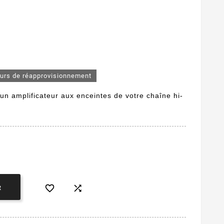
ours de réapprovisionnement
r un amplificateur aux enceintes de votre chaîne hi-


R