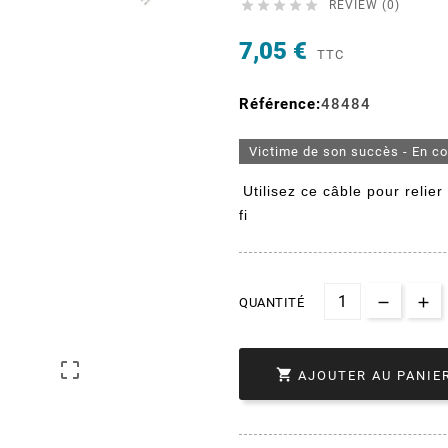





REVIEW (0)
7,05 €
TTC
Référence:
48484
Victime de son succès - En c
Utilisez ce câble pour relie
fi
QUANTITÉ


AJOUTER AU PANIE