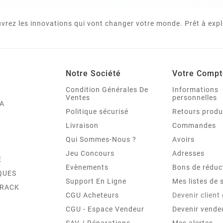
vrez les innovations qui vont changer votre monde. Prêt à expl
Notre Société
Votre Compt
Condition Générales De
Informations
Ventes
personnelles
A
Politique sécurisé
Retours produ
Livraison
Commandes
Qui Sommes-Nous ?
Avoirs
Jeu Concours
Adresses
E
Evènements
Bons de réduc
QUES
Support En Ligne
Mes listes de 
TRACK
CGU Acheteurs
Devenir client
CGU - Espace Vendeur
Devenir vende
SAV / Réparations
Mes alertes