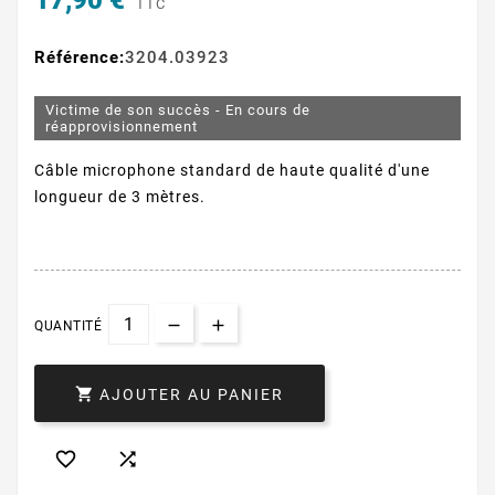
17,90 €
TTC
Référence:
3204.03923
Victime de son succès - En cours de
réapprovisionnement
Câble microphone standard de haute qualité d'une
longueur de 3 mètres.
QUANTITÉ

AJOUTER AU PANIER

