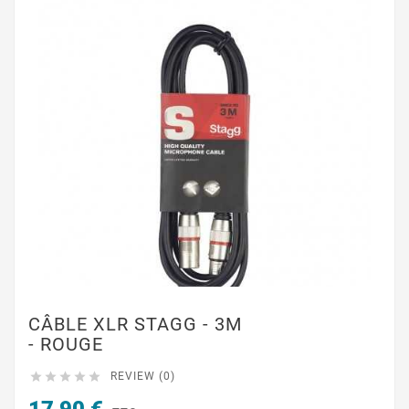
CÂBLE XLR STAGG - 3M
- ROUGE





REVIEW (0)