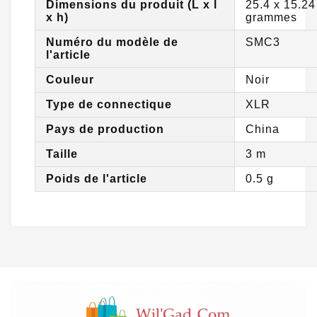
Dimensions du produit (L x l
25.4 x 15.24
x h)
grammes
Numéro du modèle de
SMC3
l'article
Couleur
Noir
Type de connectique
XLR
Pays de production
China
Taille
3 m
Poids de l'article
0.5 g