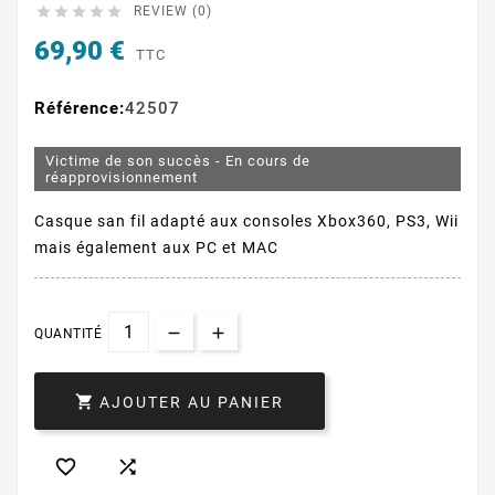





REVIEW (0)
69,90 €
TTC
Référence:
42507
Victime de son succès - En cours de
réapprovisionnement
Casque san fil adapté aux consoles Xbox360, PS3, Wii
mais également aux PC et MAC
QUANTITÉ

AJOUTER AU PANIER

