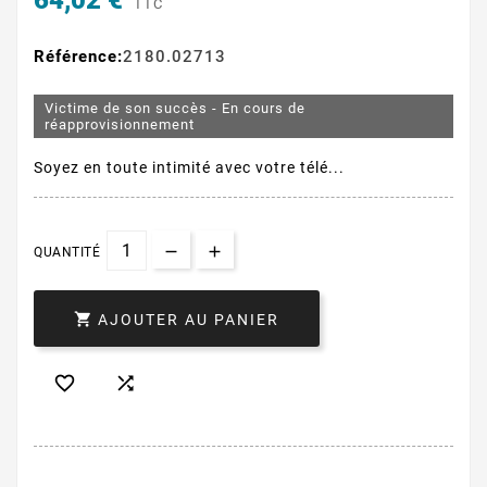
64,02 €
TTC
Référence:
2180.02713
Victime de son succès - En cours de
réapprovisionnement
Soyez en toute intimité avec votre télé...
QUANTITÉ

AJOUTER AU PANIER

