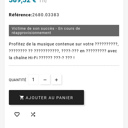
389,52 €
TTC
Référence:
2680.03383
Victime de son succès - En cours de
réapprovisionnement
Profitez de la musique contenue sur votre ??????????,
???????? ?? ???????????, ????-??? en ????????? avec
la chaîne Hi-Fi ?????? ???-? ??? !
QUANTITÉ

AJOUTER AU PANIER

