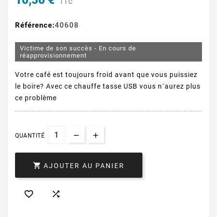
10,50 €
TTC
Référence:
40608
Victime de son succès - En cours de
réapprovisionnement
Votre café est toujours froid avant que vous puissiez
le boire? Avec ce chauffe tasse USB vous n`aurez plus
ce problème
QUANTITÉ

AJOUTER AU PANIER

