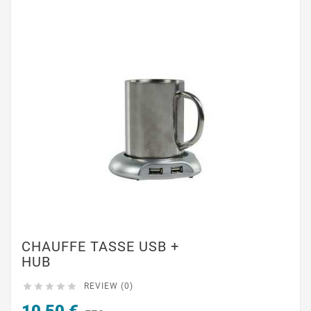
CHAUFFE TASSE USB +
HUB





REVIEW (0)