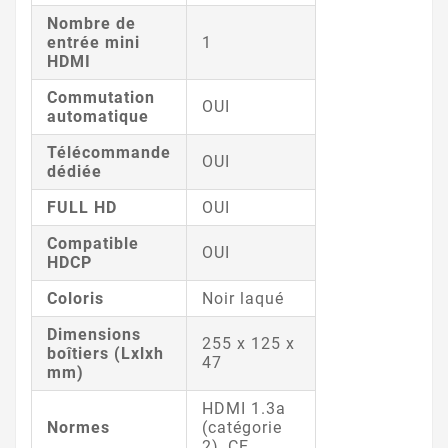
Nombre de
entrée mini
1
HDMI
Commutation
OUI
automatique
Télécommande
OUI
dédiée
FULL HD
OUI
Compatible
OUI
HDCP
Coloris
Noir laqué
Dimensions
255 x 125 x
boîtiers (Lxlxh
47
mm)
HDMI 1.3a
Normes
(catégorie
2), CE