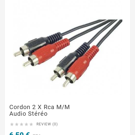
Cordon 2 X Rca M/M
Audio Stéréo





REVIEW (0)