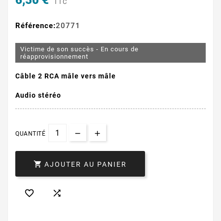
6,50 €
TTC
Référence:
20771
Victime de son succès - En cours de
réapprovisionnement
Câble 2 RCA mâle vers mâle
Audio stéréo
QUANTITÉ

AJOUTER AU PANIER

