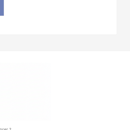
orer ?