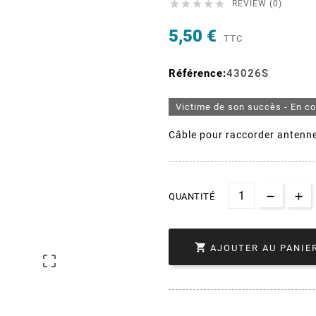





REVIEW (0)
5,50 €
TTC
Référence:
43026S
Victime de son succès - En c
Câble pour raccorder antenne 
QUANTITÉ

AJOUTER AU PANIE
