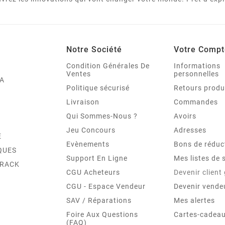
Notre Société
Votre Compt
Condition Générales De
Informations
Ventes
personnelles
A
Politique sécurisé
Retours produ
Livraison
Commandes
Qui Sommes-Nous ?
Avoirs
Jeu Concours
Adresses
E
Evènements
Bons de réduc
QUES
Support En Ligne
Mes listes de 
TRACK
CGU Acheteurs
Devenir client
CGU - Espace Vendeur
Devenir vende
SAV / Réparations
Mes alertes
Foire Aux Questions
Cartes-cadeau
(FAQ)