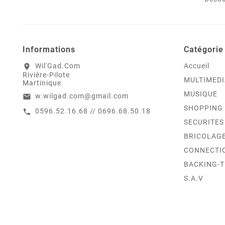
Informations
Catégorie
Wil'Gad.Com
Accueil
location_on
Rivière-Pilote
MULTIMEDI
Martinique
MUSIQUE
w.wilgad.com@gmail.com
email
SHOPPING
0596.52.16.68 // 0696.68.50.18
call
SECURITES
BRICOLAG
CONNECTI
BACKING-
S.A.V