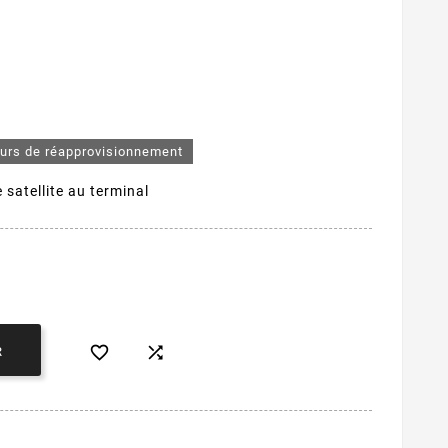
ours de réapprovisionnement
satellite au terminal


R