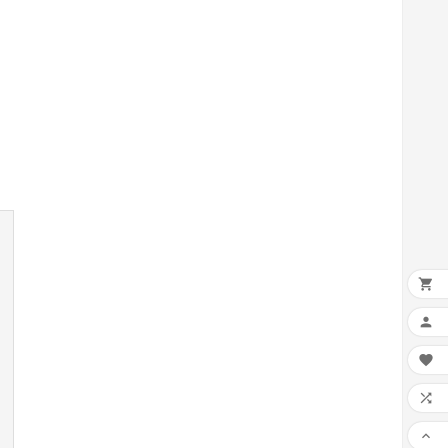




