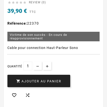





REVIEW (0)
39,90 €
TTC
Référence:
22370
Victime de son succès - En cours de
réapprovisionnement
Cable pour connection Haut-Parleur Sono
QUANTITÉ

AJOUTER AU PANIER

