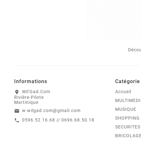
Décou
Informations
Catégorie
Wil'Gad.Com
Accueil
location_on
Rivière-Pilote
MULTIMEDI
Martinique
MUSIQUE
w.wilgad.com@gmail.com
email
SHOPPING
0596.52.16.68 // 0696.68.50.18
call
SECURITES
BRICOLAG