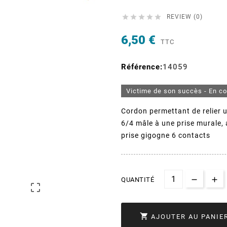





REVIEW (0)
6,50 €
TTC
Référence:
14059
Victime de son succès - En c
Cordon permettant de relier 
6/4 mâle à une prise murale, 
prise gigogne 6 contacts
QUANTITÉ


AJOUTER AU PANIE