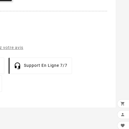
 votre avis
Support En Ligne 7/7


