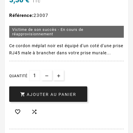
5,50 €
TTC
Référence:
23007
Victime de son succès - En cours de
réapprovisionnement
Ce cordon méplat noir est équipé d'un coté d'une prise
RJ45 male à brancher dans votre prise murale...
QUANTITÉ

AJOUTER AU PANIER

