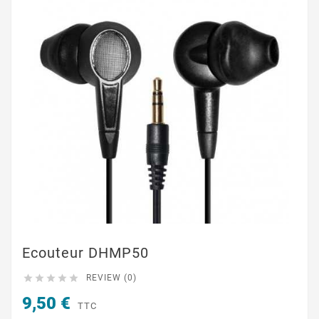
Ecouteur DHMP50





REVIEW (0)
9,50 €
TTC