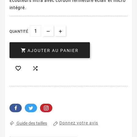
Ecouteurs intra avec cordon fermeture éclair et micro
intégré.
QUANTITÉ

AJOUTER AU PANIER


Donnez votre avis
Guide des tailles