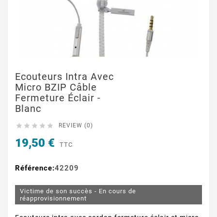
Ecouteurs Intra Avec
Micro BZIP Câble
Fermeture Éclair -
Blanc





REVIEW (0)
19,50 €
TTC
Référence:
42209
Victime de son succès - En cours de
réapprovisionnement