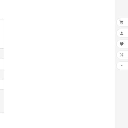




