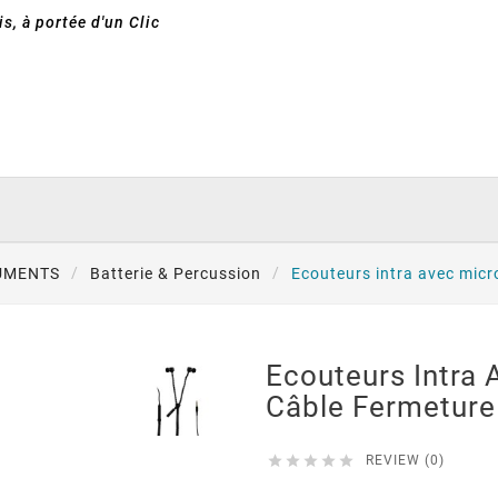
s, à portée d'un Clic
UMENTS
Batterie & Percussion
Ecouteurs intra avec micro
Ecouteurs Intra 
Câble Fermeture 





REVIEW (0)