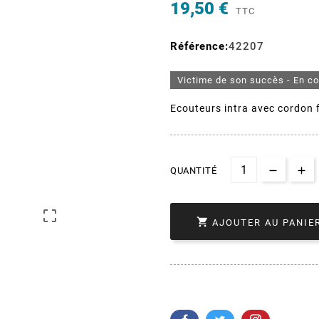
19,50 €
TTC
Référence:
42207
Victime de son succès - En c
Ecouteurs intra avec cordon f
QUANTITÉ


AJOUTER AU PANIE