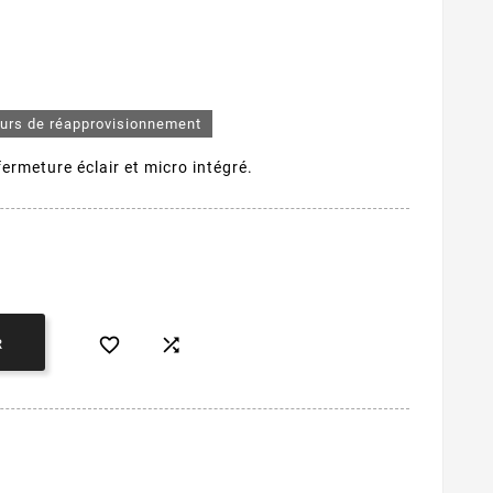
ours de réapprovisionnement
ermeture éclair et micro intégré.


R