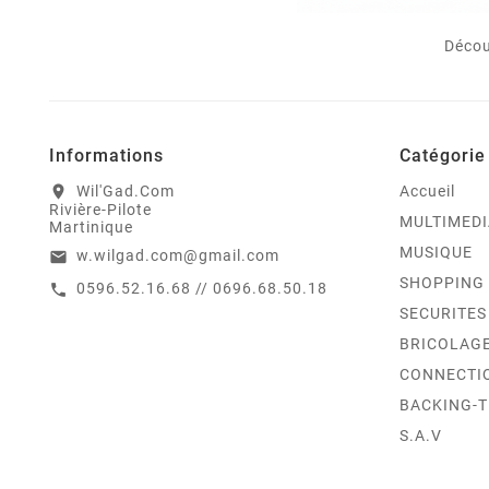
Décou
Informations
Catégorie
Wil'Gad.Com
Accueil
location_on
Rivière-Pilote
MULTIMEDI
Martinique
MUSIQUE
w.wilgad.com@gmail.com
email
SHOPPING
0596.52.16.68 // 0696.68.50.18
call
SECURITES
BRICOLAG
CONNECTI
BACKING-
S.A.V