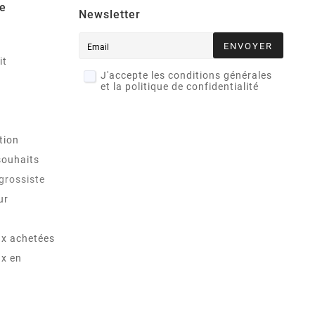
e
Newsletter
ENVOYER
it
J'accepte les conditions générales
et la politique de confidentialité
tion
souhaits
 grossiste
ur
x achetées
x en