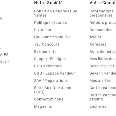
Notre Société
Votre Compt
Condition Générales De
Informations
Ventes
personnelles
A
Politique sécurisé
Retours produ
Livraison
Commandes
Qui Sommes-Nous ?
Avoirs
Jeu Concours
Adresses
E
Evènements
Bons de réduc
QUES
Support En Ligne
Mes listes de 
TRACK
CGU Acheteurs
Devenir client
CGU - Espace Vendeur
Devenir vende
SAV / Réparations
Mes alertes
Foire Aux Questions
Cartes-cadeau
(FAQ)
Cartes-cadeau
Contactez-nous
attente
Magasins
Enchères