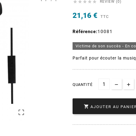





REVIEW (0)
21,16 €
TTC
Référence:
10081
Victime de son succès - En c
Parfait pour écouter la musi
QUANTITÉ

AJOUTER AU PANIE
