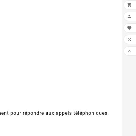





ment pour répondre aux appels téléphoniques.