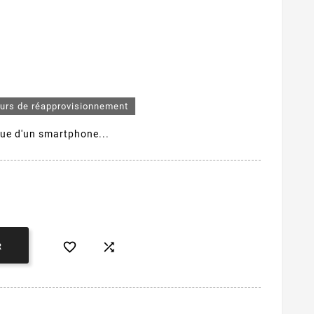
ours de réapprovisionnement
que d'un smartphone...


R