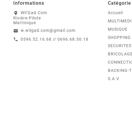
Informations
Catégorie
Wil'Gad.Com
Accueil
location_on
Rivière-Pilote
MULTIMEDI
Martinique
MUSIQUE
w.wilgad.com@gmail.com
email
SHOPPING
0596.52.16.68 // 0696.68.50.18
call
SECURITES
BRICOLAG
CONNECTI
BACKING-
S.A.V