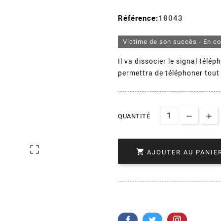
Référence:
18043
Victime de son succès - En c
Il va dissocier le signal tél
permettra de téléphoner tout 
QUANTITÉ


AJOUTER AU PANIE