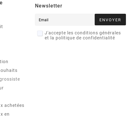
e
Newsletter
ENVOYER
it
J'accepte les conditions générales
et la politique de confidentialité
tion
souhaits
 grossiste
ur
x achetées
x en