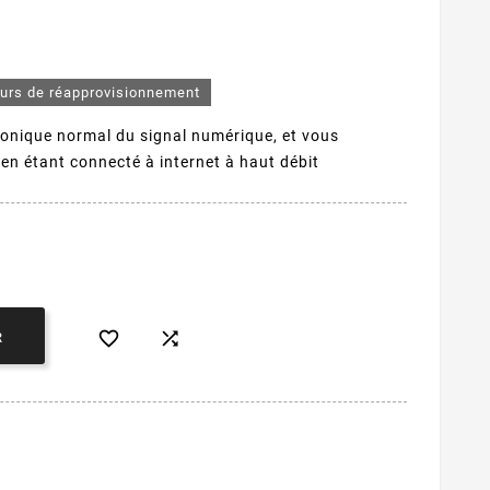
ours de réapprovisionnement
éphonique normal du signal numérique, et vous
en étant connecté à internet à haut débit


R