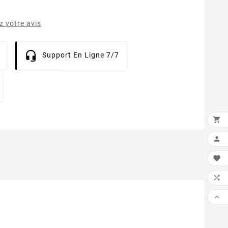
 votre avis
Support En Ligne 7/7




