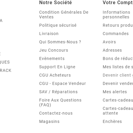
Notre Société
Votre Compt
Condition Générales De
Informations
Ventes
personnelles
A
Politique sécurisé
Retours produ
Livraison
Commandes
Qui Sommes-Nous ?
Avoirs
Jeu Concours
Adresses
E
Evènements
Bons de réduc
QUES
Support En Ligne
Mes listes de 
TRACK
CGU Acheteurs
Devenir client
CGU - Espace Vendeur
Devenir vende
SAV / Réparations
Mes alertes
Foire Aux Questions
Cartes-cadeau
(FAQ)
Cartes-cadeau
Contactez-nous
attente
Magasins
Enchères