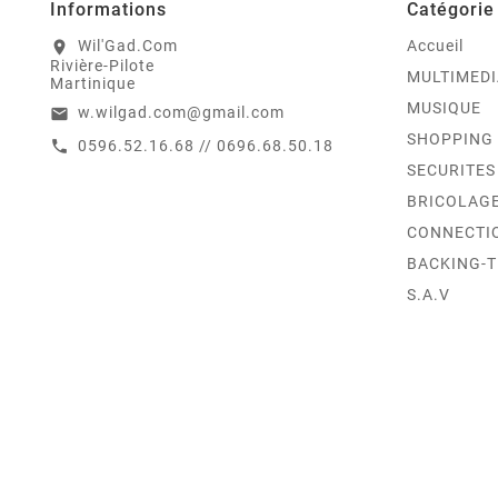
Informations
Catégorie
Wil'Gad.Com
Accueil
location_on
Rivière-Pilote
MULTIMEDI
Martinique
MUSIQUE
w.wilgad.com@gmail.com
email
SHOPPING
0596.52.16.68 // 0696.68.50.18
call
SECURITES
BRICOLAG
CONNECTI
BACKING-
S.A.V