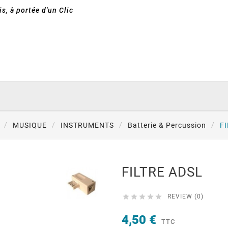
s, à portée d'un Clic
MUSIQUE
INSTRUMENTS
Batterie & Percussion
F
FILTRE ADSL





REVIEW (0)
4,50 €
TTC