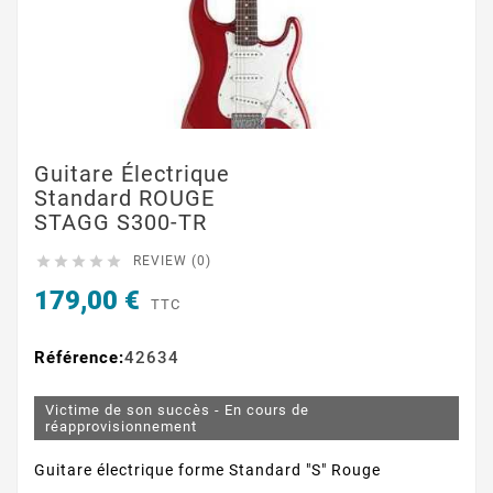
Guitare Électrique
Standard ROUGE
STAGG S300-TR





REVIEW (0)
179,00 €
TTC
Référence:
42634
Victime de son succès - En cours de
réapprovisionnement
Guitare électrique forme Standard "S" Rouge