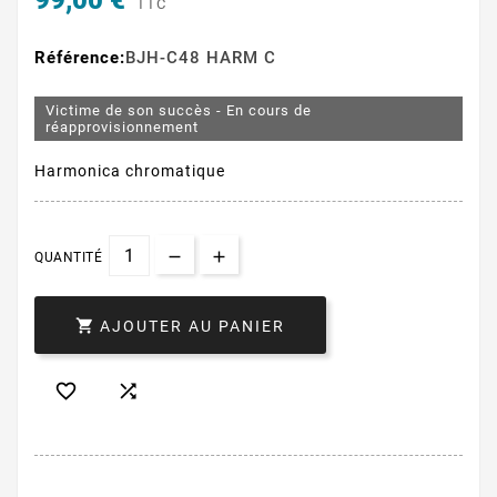
99,00 €
TTC
Référence:
BJH-C48 HARM C
Victime de son succès - En cours de
réapprovisionnement
Harmonica chromatique
QUANTITÉ

AJOUTER AU PANIER

