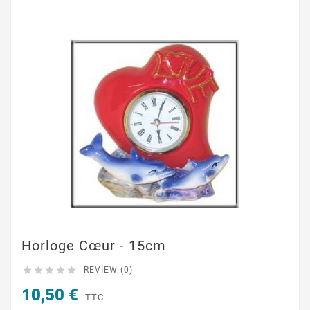
Horloge Cœur - 15cm





REVIEW (0)
10,50 €
TTC