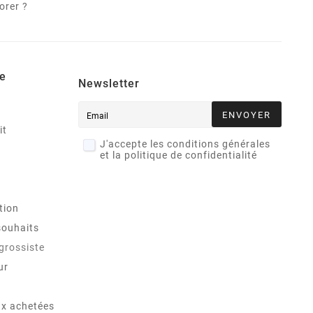
orer ?
e
Newsletter
ENVOYER
it
J'accepte les conditions générales
et la politique de confidentialité
tion
souhaits
 grossiste
ur
x achetées