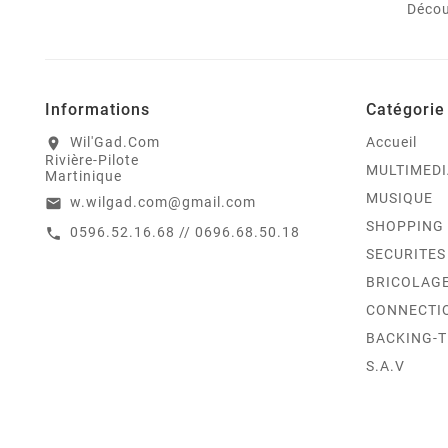
Décou
Informations
Catégorie
Wil'Gad.Com
Accueil
location_on
Rivière-Pilote
MULTIMEDI
Martinique
MUSIQUE
w.wilgad.com@gmail.com
email
SHOPPING
0596.52.16.68 // 0696.68.50.18
call
SECURITES
BRICOLAG
CONNECTI
BACKING-
S.A.V