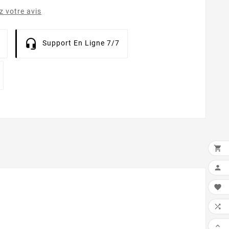
 votre avis
Support En Ligne 7/7




