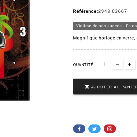
Référence:
2948.03667
Victime de son succès - En c
Magnifique horloge en verre,
QUANTITÉ

AJOUTER AU PANIE
