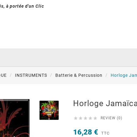
s, à portée d'un Clic
QUE
INSTRUMENTS
Batterie & Percussion
Horloge Jam
Horloge Jamaïca





REVIEW (0)
16,28 €
TTC