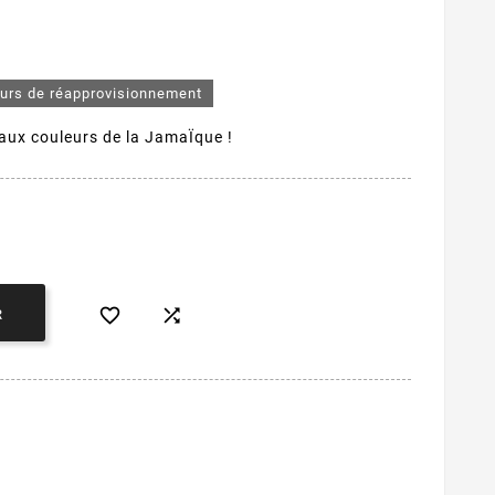
ours de réapprovisionnement
 aux couleurs de la JamaÏque !


R