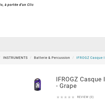
s, à portée d'un Clic
INSTRUMENTS
Batterie & Percussion
IFROGZ Casque In
IFROGZ Casque In
- Grape





REVIEW (0)