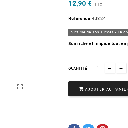
12,90 €
TTC
Référence:
40324
Victime de son succès - En c
Son riche et limpide tout en
QUANTITÉ


AJOUTER AU PANIE