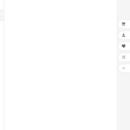




