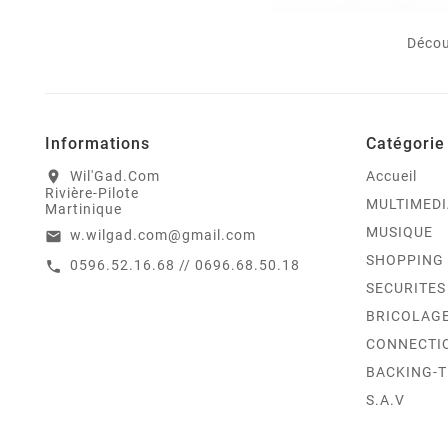
Décou
Informations
Catégorie
Wil'Gad.Com
Accueil
location_on
Rivière-Pilote
MULTIMEDI
Martinique
MUSIQUE
w.wilgad.com@gmail.com
email
SHOPPING
0596.52.16.68 // 0696.68.50.18
call
SECURITES
BRICOLAG
CONNECTI
BACKING-
S.A.V