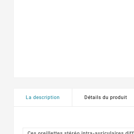
La description
Détails du produit
Ces oreillettes stéréo intra-auriculaires di