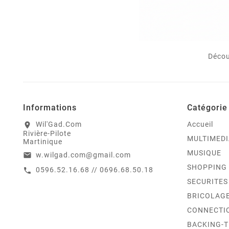
Décou
Informations
Catégorie
Wil'Gad.Com
Accueil
location_on
Rivière-Pilote
MULTIMEDI
Martinique
MUSIQUE
w.wilgad.com@gmail.com
email
SHOPPING
0596.52.16.68 // 0696.68.50.18
call
SECURITES
BRICOLAG
CONNECTI
BACKING-