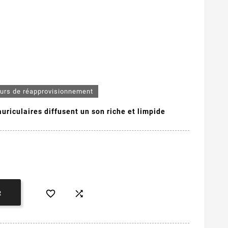
ours de réapprovisionnement
auriculaires diffusent un son riche et limpide


R