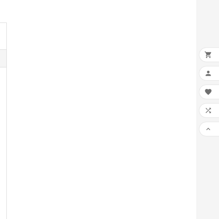




