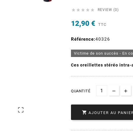





REVIEW (0)
12,90 €
TTC
Référence:
40326
Victime de son succès - En c
Ces oreillettes stéréo intra-
QUANTITÉ


AJOUTER AU PANIE