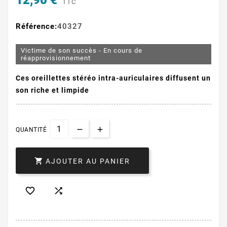
12,90 €
TTC
Référence:
40327
Victime de son succès - En cours de
réapprovisionnement
Ces oreillettes stéréo intra-auriculaires diffusent un
son riche et limpide
QUANTITÉ

AJOUTER AU PANIER

