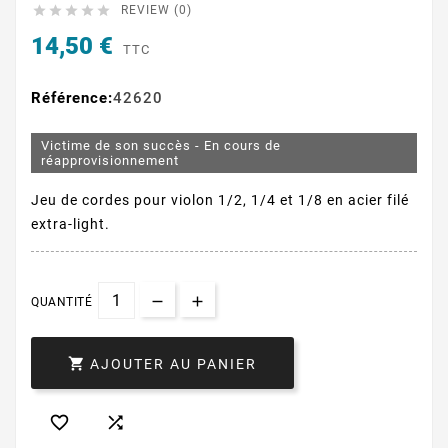





REVIEW (0)
14,50 €
TTC
Référence:
42620
Victime de son succès - En cours de
réapprovisionnement
Jeu de cordes pour violon 1/2, 1/4 et 1/8 en acier filé
extra-light.
QUANTITÉ

AJOUTER AU PANIER

