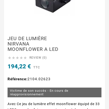
JEU DE LUMIÈRE
NIRVANA
MOONFLOWER A LED





REVIEW (0)
194,22 €
TTC
Référence:
2104.02623
Victime de son succès - En cours de
réapprovisionnement
Avec Ce jeu de lumière effet moonflower équipé de 33