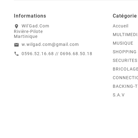
Informations
Catégorie
Wil'Gad.Com
Accueil
location_on
Rivière-Pilote
MULTIMEDI
Martinique
MUSIQUE
w.wilgad.com@gmail.com
email
SHOPPING
0596.52.16.68 // 0696.68.50.18
call
SECURITES
BRICOLAG
CONNECTI
BACKING-
S.A.V