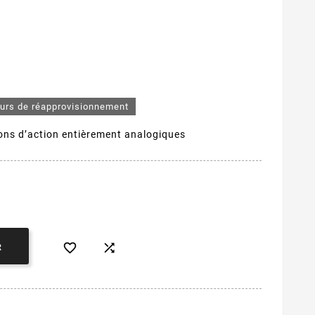
ours de réapprovisionnement
tons d’action entièrement analogiques


R