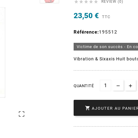





REVIEW (0)
23,50 €
TTC
Référence:
195512
Victime de son succès - En c
Vibration & Sixaxis Huit bou
QUANTITÉ

AJOUTER AU PANIE
