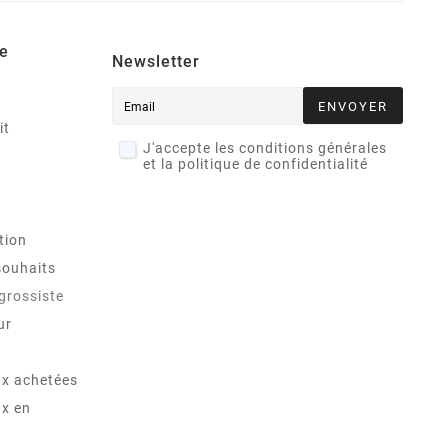
e
Newsletter
ENVOYER
it
J'accepte les conditions générales
et la politique de confidentialité
tion
souhaits
 grossiste
ur
x achetées
x en