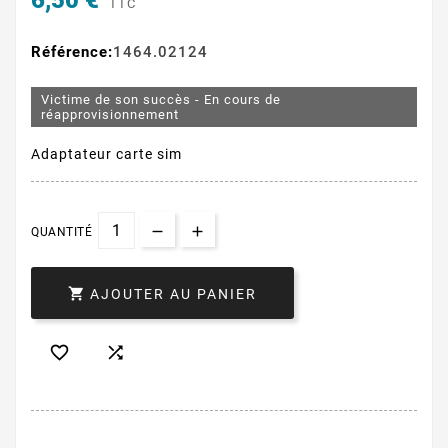
6,50 €
TTC
Référence:
1464.02124
Victime de son succès - En cours de
réapprovisionnement
Adaptateur carte sim
QUANTITÉ

AJOUTER AU PANIER

