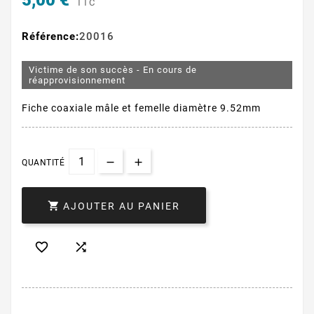
5,00 €
TTC
Référence:
20016
Victime de son succès - En cours de
réapprovisionnement
Fiche coaxiale mâle et femelle diamètre 9.52mm
QUANTITÉ

AJOUTER AU PANIER

