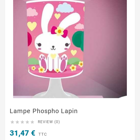
Lampe Phospho Lapin





REVIEW (0)
31,47 €
TTC