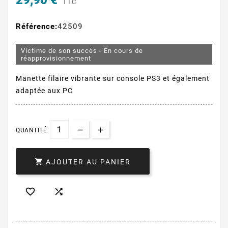
29,90 €
TTC
Référence:
42509
Victime de son succès - En cours de
réapprovisionnement
Manette filaire vibrante sur console PS3 et également
adaptée aux PC
QUANTITÉ

AJOUTER AU PANIER

