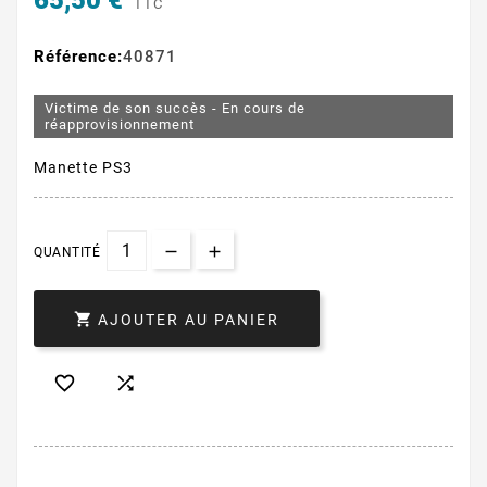
65,50 €
TTC
Référence:
40871
Victime de son succès - En cours de
réapprovisionnement
Manette PS3
QUANTITÉ

AJOUTER AU PANIER

